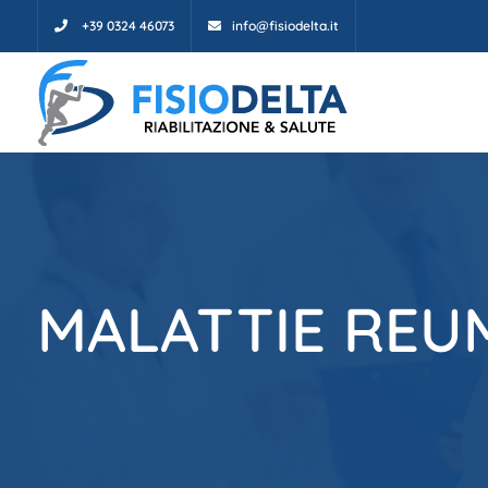
+39 0324 46073
info@fisiodelta.it
MALATTIE REU