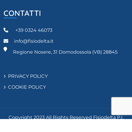
CONTATTI
+39 0324 46073
info@fisiodelta.it
Regione Nosere, 31 Domodossola (VB) 28845
PRIVACY POLICY
COOKIE POLICY
Copyright 2023 All Rights Reserved Fisiodelta P.I.
01951330032 | Credits PrincipeMorici