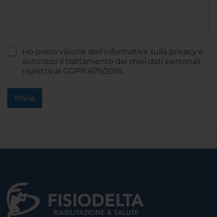
s
e
a
f
g
o
g
n
i
o
P
Ho preso visione dell'informativa sulla privacy e
o
r
*
autorizzo il trattamento dei miei dati personali
i
rispetto al GDPR 679/2016.
v
a
c
Invia
y
*