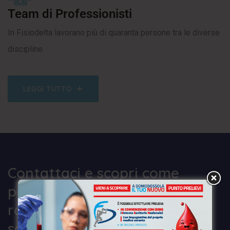
Team di Professionisti
In Fisiodelta lavorano più di quaranta persone tra le diverse
discipline.
LEGGI TUTTO
Contattaci e scopri come
possiamo aiutarti a
raggiungere i tuoi obiettivi di
salute e benessere.