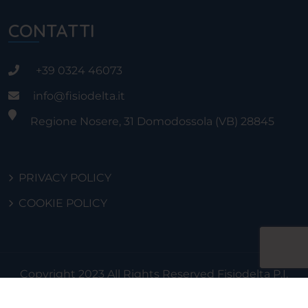
CONTATTI
+39 0324 46073
info@fisiodelta.it
Regione Nosere, 31 Domodossola (VB) 28845
PRIVACY POLICY
COOKIE POLICY
Copyright 2023 All Rights Reserved Fisiodelta P.I.
01951330032 | Credits PrincipeMorici