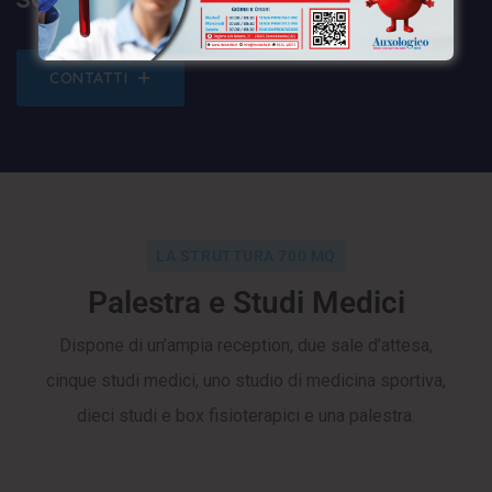
CONTATTI
LA STRUTTURA 700 MQ
Palestra e Studi Medici
Dispone di un’ampia reception, due sale d’attesa,
cinque studi medici, uno studio di medicina sportiva,
dieci studi e box fisioterapici e una palestra.