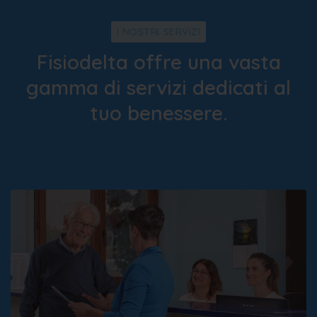
I NOSTRI SERVIZI
Fisiodelta offre una vasta
gamma di servizi dedicati al
tuo benessere.